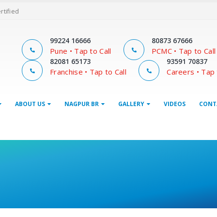
ertified
99224 16666
80873 67666
Pune • Tap to Call
PCMC • Tap to Call
82081 65173
93591 70837
Franchise • Tap to Call
Careers • Tap 
ABOUT US
NAGPUR BR
GALLERY
VIDEOS
CONT
Go