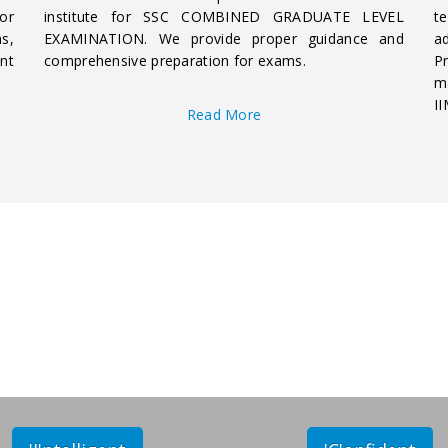
or
institute for SSC COMBINED GRADUATE LEVEL
t
s,
EXAMINATION. We provide proper guidance and
a
nt
comprehensive preparation for exams.
P
m
II
Read More
Our
Students